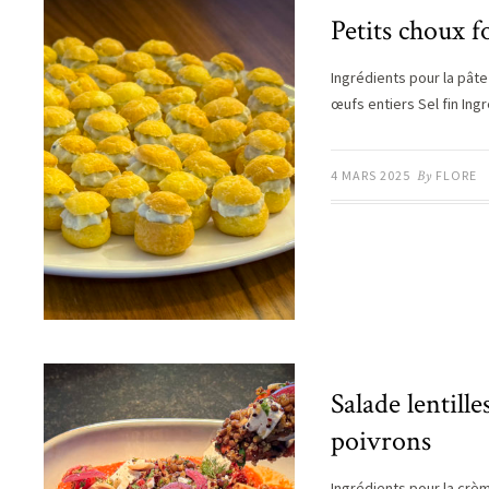
Petits choux f
Ingrédients pour la pâte 
œufs entiers Sel fin In
4 MARS 2025
By
FLORE
Salade lentill
poivrons
Ingrédients pour la crèm