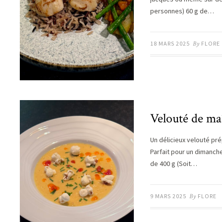
personnes) 60 g de…
18 MARS 2025
By
FLORE
Velouté de ma
Un délicieux velouté pr
Parfait pour un dimanche
de 400 g (Soit…
9 MARS 2025
By
FLORE