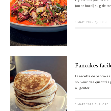
(ou en bocal) 50 g de to
3 MARS 2025
By
FLORE
Pancakes facil
La recette de pancakes ul
souvenir des quantités 
au goûter…
3 MARS 2025
By
FLORE