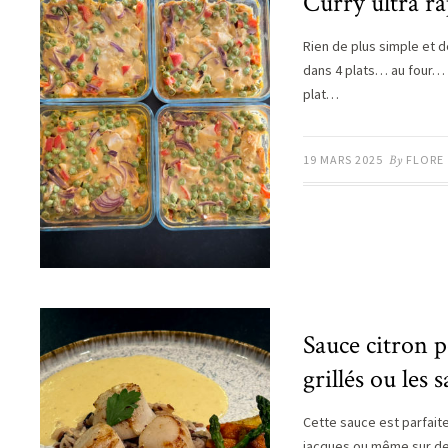
Curry ultra r
Rien de plus simple et d
dans 4 plats… au four… 
plat…
19 MARS 2025
By
FLORE
Sauce citron 
grillés ou les 
Cette sauce est parfait
jacques ou même sur des