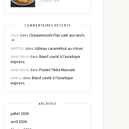
12 février 2026
COMMENTAIRES RÉCENTS
Flore
dans
Chawanmushi Flan salé aux œufs
BARTOLI
dans
Gâteau caramélisé au citron
Anne Marie
dans
Bœuf sauté à l’asiatique
express
Anne Marie
dans
Poulet Tikka Massala
Audrey
dans
Bœuf sauté à l’asiatique
express
ARCHIVES
juillet 2026
avril 2026