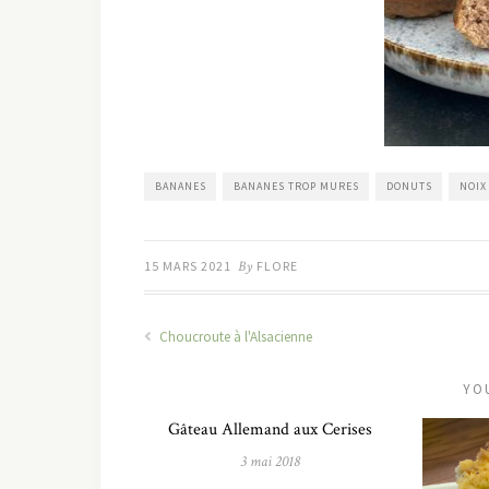
BANANES
BANANES TROP MURES
DONUTS
NOIX
15 MARS 2021
By
FLORE
Choucroute à l'Alsacienne
YO
Gâteau Allemand aux Cerises
3 mai 2018