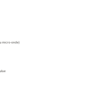
au micro-onde)
ulue