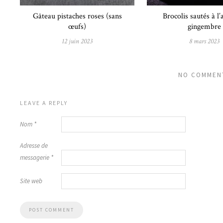
Gâteau pistaches roses (sans
Brocolis sautés à l’a
œufs)
gingembre
12 juin 2023
8 mars 2023
NO COMMEN
LEAVE A REPLY
Nom
*
Adresse de
messagerie
*
Site web