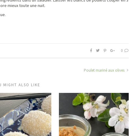
ingrédients dans un saladier. Laisser les blancs de poulets couper en 3
ore mieux toute une nuit.
cue.
0
Poulet mariné aux olives
U MIGHT ALSO LIKE