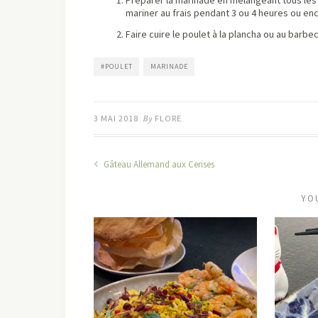
Préparer la marinade en mélangeant tous les 
mariner au frais pendant 3 ou 4 heures ou enc
Faire cuire le poulet à la plancha ou au barbe
#POULET
MARINADE
3 MAI 2018
By
FLORE
Gâteau Allemand aux Cerises
YO