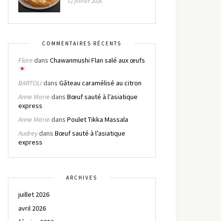
12 février 2026
COMMENTAIRES RÉCENTS
Flore
dans
Chawanmushi Flan salé aux œufs
BARTOLI
dans
Gâteau caramélisé au citron
Anne Marie
dans
Bœuf sauté à l’asiatique
express
Anne Marie
dans
Poulet Tikka Massala
Audrey
dans
Bœuf sauté à l’asiatique
express
ARCHIVES
juillet 2026
avril 2026